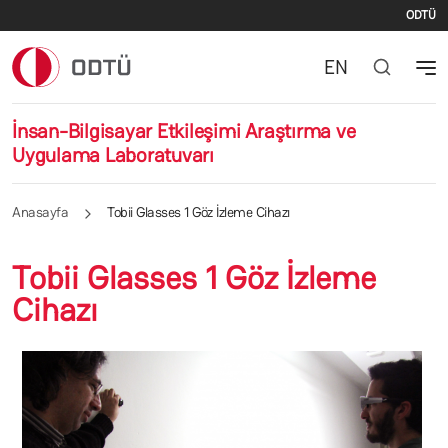
İki
Ana içeriğe atla
ODTÜ
EN
İnsan-Bilgisayar Etkileşimi Araştırma ve
Uygulama Laboratuvarı
Anasayfa
Tobii Glasses 1 Göz İzleme Cihazı
Tobii Glasses 1 Göz İzleme
Cihazı