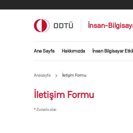
Ana içeriğe atla
İnsan-Bilgisay
Ana gezinti menüsü
Ana Sayfa
Hakkımızda
İnsan Bilgisayar Etki
Anasayfa
İletişim Formu
İletişim Formu
*
Zorunlu alan