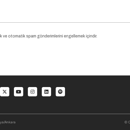
ek ve otomatik spam gönderimlerini engellemek içindir.
al menu
aya/Ankara
© O