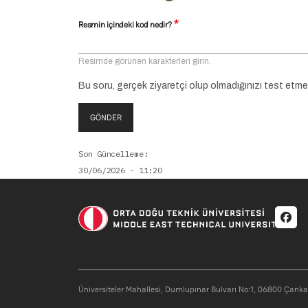
Resmin içindeki kod nedir?
Resimde görünen karakterleri girin.
Bu soru, gerçek ziyaretçi olup olmadığınızı test etm
GÖNDER
Son Güncelleme
30/06/2026 - 11:20
Soci
Üniversiteler Mahallesi, Dumlupınar Bulvarı No:1, 06800 Çank