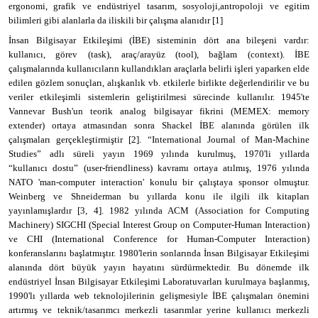
ergonomi, grafik ve endüstriyel tasarım, sosyoloji,antropoloji ve egitim
bilimleri gibi alanlarla da iliskili bir çalışma alanıdır [1]
İnsan Bilgisayar Etkileşimi (İBE) sisteminin dört ana bileşeni vardır:
kullanıcı, görev (task), araç/arayüz (tool), bağlam (context). İBE
çalışmalarında kullanıcıların kullandıkları araçlarla belirli işleri yaparken elde
edilen gözlem sonuçları, alışkanlık vb. etkilerle birlikte değerlendirilir ve bu
veriler etkileşimli sistemlerin geliştirilmesi sürecinde kullanılır. 1945'te
Vannevar Bush'un teorik analog bilgisayar fikrini (MEMEX: memory
extender) ortaya atmasından sonra Shackel İBE alanında görülen ilk
çalışmaları gerçekleştirmiştir [2]. “International Journal of Man-Machine
Studies” adlı süreli yayın 1969 yılında kurulmuş, 1970'li yıllarda
“kullanıcı dostu” (user-friendliness) kavramı ortaya atılmış, 1976 yılında
NATO 'man-computer interaction' konulu bir çalıştaya sponsor olmuştur.
Weinberg ve Shneiderman bu yıllarda konu ile ilgili ilk kitapları
yayınlamışlardır [3, 4]. 1982 yılında ACM (Association for Computing
Machinery) SIGCHI (Special Interest Group on Computer-Human Interaction)
ve CHI (International Conference for Human-Computer Interaction)
konferanslarını başlatmıştır. 1980'lerin sonlarında İnsan Bilgisayar Etkileşimi
alanında dört büyük yayın hayatını sürdürmektedir. Bu dönemde ilk
endüstriyel İnsan Bilgisayar Etkileşimi Laboratuvarları kurulmaya başlanmış,
1990'lı yıllarda web teknolojilerinin gelişmesiyle İBE çalışmaları önemini
artırmış ve teknik/tasarımcı merkezli tasarımlar yerine kullanıcı merkezli