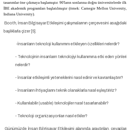
tasarımlar öne çıkmaya başlamıştır. 90'ların sonlarına doğru üniversitelerde ilk
İBE akademik programları başlatılmıştır (örnek: Carnegie Mellon University,
Indiana University).
Booth, İnsan Bilgisayar Etkileşimi çalışmalarının çerçevesini asağıdaki
başlıklarla çizer [5].
-İnsanların teknoloji kullanımını etkileyen özellikleri nelerdir?
- Teknolojinin insanların teknolojiyi kullanımına etki eden yönleri
nelerdir?
- İnsanlar etkileşimli yeteneklerini nasıl edinir ve kavramlaştırır?
- İnsanların ihtiyaçlarını teknik olanaklarla nasıl eşleştiririz?
- Kullanılabilir (usable) teknolojiler nasıl tasarlanabilir?
- Teknoloji organizasyonları nasıl etkiler?
Günümüzde İnsan Bilgisayar Etkileşimi alanında araştırılan, cevapları