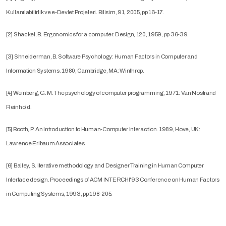
Kullanılabilirlik ve e-Devlet Projeleri. Bilisim, 91, 2005, pp 16-17.
[2] Shackel, B. Ergonomics for a computer. Design, 120, 1959, pp 36-39.
[3] Shneiderman, B. Software Psychology: Human Factors in Computer and
Information Systems. 1980, Cambridge, MA: Winthrop.
[4] Weinberg, G. M. The psychology of computer programming, 1971: Van Nostrand
Reinhold.
[5] Booth, P. An Introduction to Human-Computer Interaction. 1989, Hove, UK:
Lawrence Erlbaum Associates.
[6] Bailey, S. Iterative methodology and Designer Training in Human Computer
Interface design. Proceedings of ACM INTERCHI'93 Conference on Human Factors
in Computing Systems, 1993, pp 198-205.