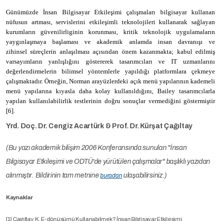
Günümüzde İnsan Bilgisayar Etkileşimi çalışmaları bilgisayar kullanan
nüfusun artması, servislerini etkileşimli teknolojileri kullanarak sağlayan
kurumların güvenilirliginin korunması, kritik teknolojik uygulamaların
yaygınlaşmaya başlaması ve akademik anlamda insan davranışı ve
zihinsel süreçlerin anlaşılması açısından önem kazanmakta; kabul edilmiş
varsayımların yanlışlığını göstererek tasarımcıları ve IT uzmanlarını
değerlendirmelerin bilimsel yöntemlerle yapıldığı platformlara çekmeye
çalışmaktadır. Örneğin, Norman arayüzlerdeki açık menü yapılarının kademeli
menü yapılarına kıyasla daha kolay kullanıldığını, Bailey tasarımcılarla
yapılan kullanılabilirlik testlerinin doğru sonuçlar vermediğini göstermiştir
[6].
Yrd. Doç. Dr. Cengiz Acartürk & Prof. Dr. Kürşat Çağıltay
(Bu yazı akademik bilişim 2006 Konferansında sunulan "İnsan
Bilgisayar Etkileşimi ve ODTÜ'de yürütülen çalışmalar" başlıklı yazıdan
alınmıştır. Bildirinin tam metnine
ulaşabilirsiniz.)
buradan
Kaynaklar
[1] Çagıltay, K. E-dönüsümü Kullanabilmek? İnsan Bilgisayar Etkilesimi,