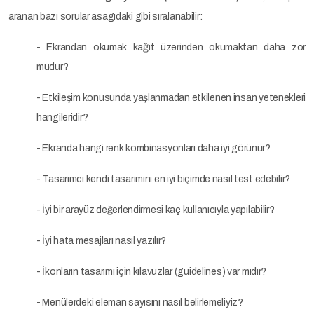
aranan bazı sorular asagıdaki gibi sıralanabilir:
- Ekrandan okumak kağıt üzerinden okumaktan daha zor
mudur?
- Etkileşim konusunda yaşlanmadan etkilenen insan yetenekleri
hangileridir?
- Ekranda hangi renk kombinasyonları daha iyi görünür?
- Tasarımcı kendi tasarımını en iyi biçimde nasıl test edebilir?
- İyi bir arayüz değerlendirmesi kaç kullanıcıyla yapılabilir?
- İyi hata mesajları nasıl yazılır?
- İkonların tasarımı için kılavuzlar (guidelines) var mıdır?
- Menülerdeki eleman sayısını nasıl belirlemeliyiz?